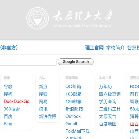
N（非官方）
理工官网
学校简介
智慧
搜索
名站
邮箱网盘
实用工具
招聘
谷歌
新浪
QQ邮箱
万年历
BO
搜狗
搜狐
163邮箱
四六级查询
前程
DuckDuckGo
网易
126邮箱
学历查询
智联
360搜索
腾讯
新浪邮箱
二维码工具
58
百度
新浪微博
Outlook
太原天气
猎聘
Bing
Gmail
百度地图
山西
FoxMail下载
山西
百度网盘
山西