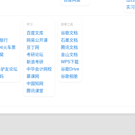
实习
学习
效率工具
百度文库
谷歌文档
旅行
网易公开课
石墨文档
306火车票
豆丁网
腾讯文档
窝
考研论坛
金山文档
新浪考研
WPS下载
64驴友论坛
中华会计网校
谷歌Drive
妈
慕课网
谷歌相册
中国知网
腾讯课堂