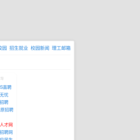
校园
招生就业
校园新闻
理工邮箱
学习
SS直聘
无忧
招聘
太原招聘
人才网
招聘网
应届生