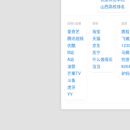
山西高校排名
视频&直播
购物
旅游
爱奇艺
淘宝
携程
腾讯视频
天猫
飞猪
优酷
京东
12
B站
苏宁
马蜂
A站
什么值得买
穷游
油管
当当
82
芒果TV
驴妈
斗鱼
虎牙
YY